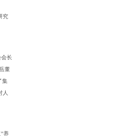
研究
会会长
岳董
了集
对人
”养