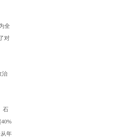
为全
了对
政治
、石
40%
择从年