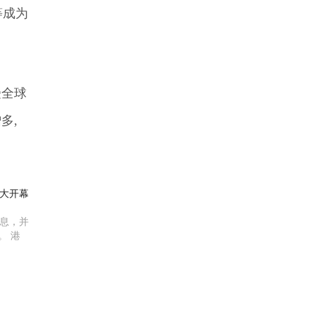
等成为
受全球
多,
盛大开幕
息，并
。 港