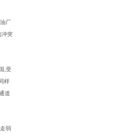
炼油厂
的冲突
国,受
同样
通道
元走弱