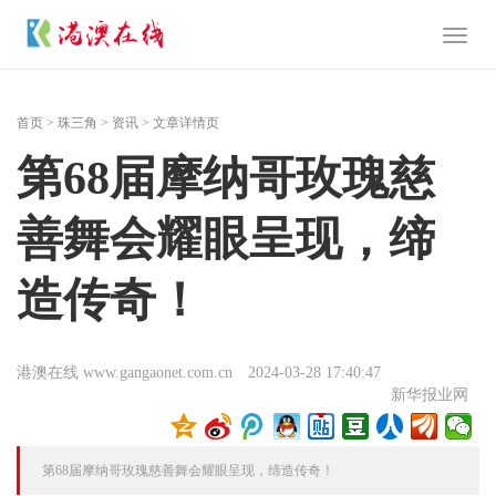
Toggl
naviga
首页
>
珠三角
>
资讯
> 文章详情页
第68届摩纳哥玫瑰慈
善舞会耀眼呈现，缔
造传奇！
港澳在线 www.gangaonet.com.cn
2024-03-28 17:40:47
新华报业网
第68届摩纳哥玫瑰慈善舞会耀眼呈现，缔造传奇！