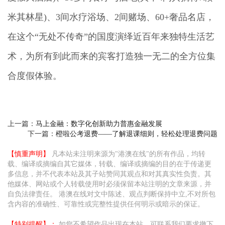
米其林星)、3间水疗浴场、2间赌场、60+奢品名店，
在这个“无处不传奇”的国度演绎近百年来独特生活艺
术，为所有到此而来的宾客打造独一无二的全方位集
合度假体验。
上一篇：
马上金融：数字化创新助力普惠金融发展
下一篇：
橙啦公考退费——了解退课细则，轻松处理退费问题
【慎重声明】
凡本站未注明来源为"港澳在线"的所有作品，均转
载、编译或摘编自其它媒体，转载、编译或摘编的目的在于传递更
多信息，并不代表本站及其子站赞同其观点和对其真实性负责。其
他媒体、网站或个人转载使用时必须保留本站注明的文章来源，并
自负法律责任。 港澳在线对文中陈述、观点判断保持中立,不对所包
含内容的准确性、可靠性或完整性提供任何明示或暗示的保证。
【特别提醒】：
如您不希望作品出现在本站，可联系我们要求撤下