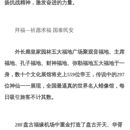
扬抗战精神，激发奋进的力量。
拜福—祈愿求福 国泰民安
外长廊皇家园林五大福地广场聚观音福地、主席
福地、孔子福地、财神福地、弥勒福地五大福地于一
身，数十个文化展馆将史上559位帝王，传说中的297
位神仙一一展现，全国最逼真的世界名人蜡像馆，每
日吸引旅客不计其数。
28F盘古福
缘机场
中重金打造了盘古开天、华胥