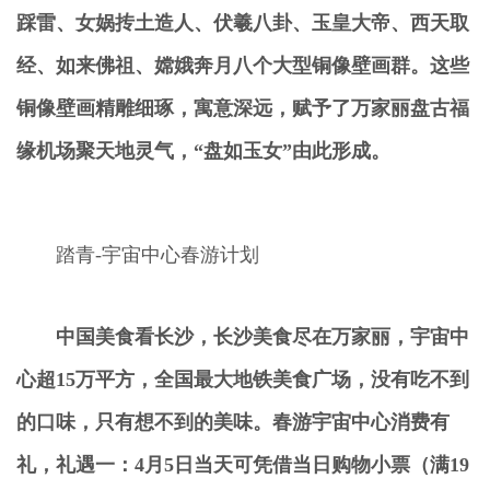
踩雷、女娲
抟
土造人、伏羲八卦、玉皇大帝、西天取
经、如来佛祖、嫦娥奔月八个大型铜像壁画群。这些
铜像壁画精雕细琢，寓意深远，赋予了万家丽盘古福
缘机场聚
天地灵气，
“
盘如玉女
”
由此形成。
踏青-宇宙中心春游计划
中国美食看长沙
，
长沙美食尽在万家丽
，
宇宙中
心超
15
万平方
，
全国最大地铁美食广场
，
没有吃不到
的口味
，
只有想不到的美味
。
春游宇宙中心消费有
礼
，
礼遇一
：
4
月
5
日当天可凭借当日购物小票
（
满
19