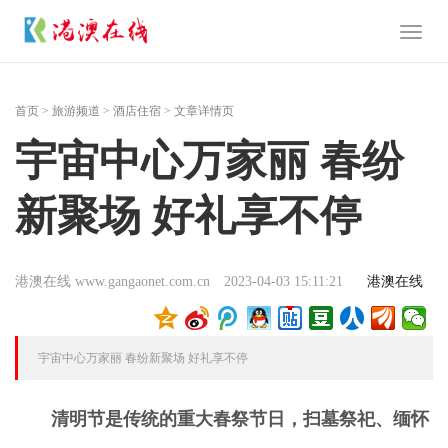
Toggl
naviga
首页
>
旅游频道
>
酒店住宿
> 文章详情页
宇宙中心万家丽 春纷
新聚场 好礼享不停
港澳在线 www.gangaonet.com.cn
2023-04-03 15:11:21
港澳在线
宇宙中心万家丽 春纷新聚场 好礼享不停
清明节是传统的重大春祭节日，扫墓祭祀、缅怀