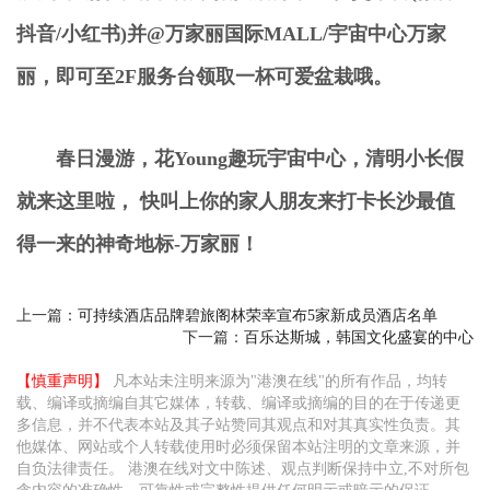
抖音
/
小红书
)
并
@
万家丽国际
MALL/
宇宙中心万家
丽，
即可至
2F
服务台领取一杯可爱盆栽哦。
春日漫游
，
花
Young
趣玩宇宙中心
，
清明小长假
就来这里啦
，
快叫上你的家人朋友来打卡长沙最值
得一来的神奇地标
-
万家丽
！
上一篇：
可持续酒店品牌碧旅阁林荣幸宣布5家新成员酒店名单
下一篇：
百乐达斯城，韩国文化盛宴的中心
【慎重声明】
凡本站未注明来源为"港澳在线"的所有作品，均转
载、编译或摘编自其它媒体，转载、编译或摘编的目的在于传递更
多信息，并不代表本站及其子站赞同其观点和对其真实性负责。其
他媒体、网站或个人转载使用时必须保留本站注明的文章来源，并
自负法律责任。 港澳在线对文中陈述、观点判断保持中立,不对所包