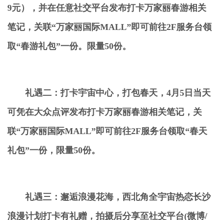
9
元
），
并在任意社交平台发布打卡万家丽春游相关
笔记
，
关联“万家丽国际
MALL
”即可前往
2
F
服务台领
取“春游礼包”一份
。
限量
50
份
。
礼遇二
：
打卡宇宙中心
，
打包春天
，
4
月
5
日当天
可凭在大众点评发布打卡万家丽春游相关笔记
，
关
联“万家丽国际
MALL
”即可前往
2
F
服务台领取“春天
礼包”一份
，
限量
50
份
。
礼遇三
：
邂逅浪漫花海
，
西北角全宇宙热恋长沙
浪漫计划打卡有礼赠
，拍摄后分享至社交平台
(
微博
/